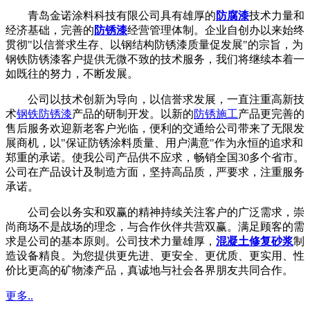
青岛金诺涂料科技有限公司具有雄厚的
防腐漆
技术力量和
经济基础，完善的
防锈漆
经营管理体制。企业自创办以来始终
贯彻"以信誉求生存、以钢结构防锈漆质量促发展"的宗旨，为
钢铁防锈漆客户提供无微不致的技术服务，我们将继续本着一
如既往的努力，不断发展。
公司以技术创新为导向，以信誉求发展，一直注重高新技
术
钢铁防锈漆
产品的研制开发。以新的
防锈施工
产品更完善的
售后服务欢迎新老客户光临，便利的交通给公司带来了无限发
展商机，以"保证防锈涂料质量、用户满意"作为永恒的追求和
郑重的承诺。使我公司产品供不应求，畅销全国30多个省市。
公司在产品设计及制造方面，坚持高品质，严要求，注重服务
承诺。
公司会以务实和双赢的精神持续关注客户的广泛需求，崇
尚商场不是战场的理念，与合作伙伴共营双赢。满足顾客的需
求是公司的基本原则。公司技术力量雄厚，
混凝土修复砂浆
制
造设备精良。为您提供更先进、更安全、更优质、更实用、性
价比更高的矿物漆产品，真诚地与社会各界朋友共同合作。
更多..