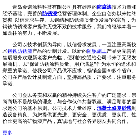
青岛金诺涂料科技有限公司具有雄厚的
防腐漆
技术力量和
经济基础，完善的
防锈漆
经营管理体制。企业自创办以来始终
贯彻"以信誉求生存、以钢结构防锈漆质量促发展"的宗旨，为
钢铁防锈漆客户提供无微不致的技术服务，我们将继续本着一
如既往的努力，不断发展。
公司以技术创新为导向，以信誉求发展，一直注重高新技
术
钢铁防锈漆
产品的研制开发。以新的
防锈施工
产品更完善的
售后服务欢迎新老客户光临，便利的交通给公司带来了无限发
展商机，以"保证防锈涂料质量、用户满意"作为永恒的追求和
郑重的承诺。使我公司产品供不应求，畅销全国30多个省市。
公司在产品设计及制造方面，坚持高品质，严要求，注重服务
承诺。
公司会以务实和双赢的精神持续关注客户的广泛需求，崇
尚商场不是战场的理念，与合作伙伴共营双赢。满足顾客的需
求是公司的基本原则。公司技术力量雄厚，
混凝土修复砂浆
制
造设备精良。为您提供更先进、更安全、更优质、更实用、性
价比更高的矿物漆产品，真诚地与社会各界朋友共同合作。
更多..