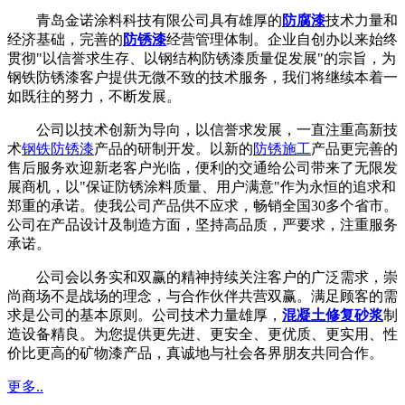
青岛金诺涂料科技有限公司具有雄厚的
防腐漆
技术力量和
经济基础，完善的
防锈漆
经营管理体制。企业自创办以来始终
贯彻"以信誉求生存、以钢结构防锈漆质量促发展"的宗旨，为
钢铁防锈漆客户提供无微不致的技术服务，我们将继续本着一
如既往的努力，不断发展。
公司以技术创新为导向，以信誉求发展，一直注重高新技
术
钢铁防锈漆
产品的研制开发。以新的
防锈施工
产品更完善的
售后服务欢迎新老客户光临，便利的交通给公司带来了无限发
展商机，以"保证防锈涂料质量、用户满意"作为永恒的追求和
郑重的承诺。使我公司产品供不应求，畅销全国30多个省市。
公司在产品设计及制造方面，坚持高品质，严要求，注重服务
承诺。
公司会以务实和双赢的精神持续关注客户的广泛需求，崇
尚商场不是战场的理念，与合作伙伴共营双赢。满足顾客的需
求是公司的基本原则。公司技术力量雄厚，
混凝土修复砂浆
制
造设备精良。为您提供更先进、更安全、更优质、更实用、性
价比更高的矿物漆产品，真诚地与社会各界朋友共同合作。
更多..