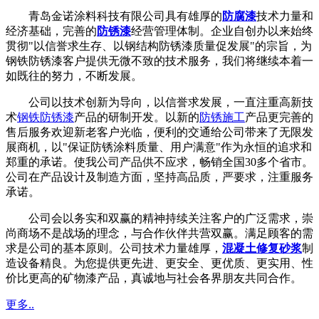
青岛金诺涂料科技有限公司具有雄厚的
防腐漆
技术力量和
经济基础，完善的
防锈漆
经营管理体制。企业自创办以来始终
贯彻"以信誉求生存、以钢结构防锈漆质量促发展"的宗旨，为
钢铁防锈漆客户提供无微不致的技术服务，我们将继续本着一
如既往的努力，不断发展。
公司以技术创新为导向，以信誉求发展，一直注重高新技
术
钢铁防锈漆
产品的研制开发。以新的
防锈施工
产品更完善的
售后服务欢迎新老客户光临，便利的交通给公司带来了无限发
展商机，以"保证防锈涂料质量、用户满意"作为永恒的追求和
郑重的承诺。使我公司产品供不应求，畅销全国30多个省市。
公司在产品设计及制造方面，坚持高品质，严要求，注重服务
承诺。
公司会以务实和双赢的精神持续关注客户的广泛需求，崇
尚商场不是战场的理念，与合作伙伴共营双赢。满足顾客的需
求是公司的基本原则。公司技术力量雄厚，
混凝土修复砂浆
制
造设备精良。为您提供更先进、更安全、更优质、更实用、性
价比更高的矿物漆产品，真诚地与社会各界朋友共同合作。
更多..