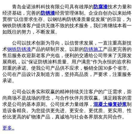
青岛金诺涂料科技有限公司具有雄厚的
防腐漆
技术力量和
经济基础，完善的
防锈漆
经营管理体制。企业自创办以来始终
贯彻"以信誉求生存、以钢结构防锈漆质量促发展"的宗旨，为
钢铁防锈漆客户提供无微不致的技术服务，我们将继续本着一
如既往的努力，不断发展。
公司以技术创新为导向，以信誉求发展，一直注重高新技
术
钢铁防锈漆
产品的研制开发。以新的
防锈施工
产品更完善的
售后服务欢迎新老客户光临，便利的交通给公司带来了无限发
展商机，以"保证防锈涂料质量、用户满意"作为永恒的追求和
郑重的承诺。使我公司产品供不应求，畅销全国30多个省市。
公司在产品设计及制造方面，坚持高品质，严要求，注重服务
承诺。
公司会以务实和双赢的精神持续关注客户的广泛需求，崇
尚商场不是战场的理念，与合作伙伴共营双赢。满足顾客的需
求是公司的基本原则。公司技术力量雄厚，
混凝土修复砂浆
制
造设备精良。为您提供更先进、更安全、更优质、更实用、性
价比更高的矿物漆产品，真诚地与社会各界朋友共同合作。
更多..