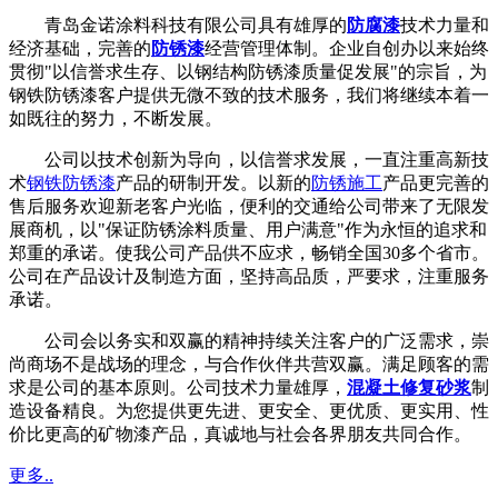
青岛金诺涂料科技有限公司具有雄厚的
防腐漆
技术力量和
经济基础，完善的
防锈漆
经营管理体制。企业自创办以来始终
贯彻"以信誉求生存、以钢结构防锈漆质量促发展"的宗旨，为
钢铁防锈漆客户提供无微不致的技术服务，我们将继续本着一
如既往的努力，不断发展。
公司以技术创新为导向，以信誉求发展，一直注重高新技
术
钢铁防锈漆
产品的研制开发。以新的
防锈施工
产品更完善的
售后服务欢迎新老客户光临，便利的交通给公司带来了无限发
展商机，以"保证防锈涂料质量、用户满意"作为永恒的追求和
郑重的承诺。使我公司产品供不应求，畅销全国30多个省市。
公司在产品设计及制造方面，坚持高品质，严要求，注重服务
承诺。
公司会以务实和双赢的精神持续关注客户的广泛需求，崇
尚商场不是战场的理念，与合作伙伴共营双赢。满足顾客的需
求是公司的基本原则。公司技术力量雄厚，
混凝土修复砂浆
制
造设备精良。为您提供更先进、更安全、更优质、更实用、性
价比更高的矿物漆产品，真诚地与社会各界朋友共同合作。
更多..