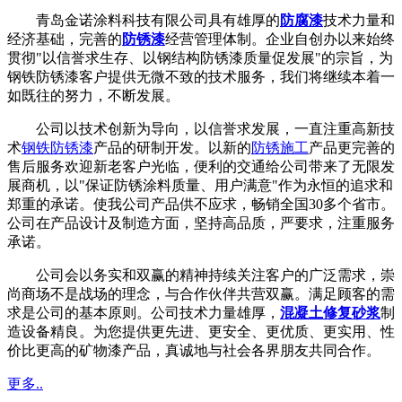
青岛金诺涂料科技有限公司具有雄厚的
防腐漆
技术力量和
经济基础，完善的
防锈漆
经营管理体制。企业自创办以来始终
贯彻"以信誉求生存、以钢结构防锈漆质量促发展"的宗旨，为
钢铁防锈漆客户提供无微不致的技术服务，我们将继续本着一
如既往的努力，不断发展。
公司以技术创新为导向，以信誉求发展，一直注重高新技
术
钢铁防锈漆
产品的研制开发。以新的
防锈施工
产品更完善的
售后服务欢迎新老客户光临，便利的交通给公司带来了无限发
展商机，以"保证防锈涂料质量、用户满意"作为永恒的追求和
郑重的承诺。使我公司产品供不应求，畅销全国30多个省市。
公司在产品设计及制造方面，坚持高品质，严要求，注重服务
承诺。
公司会以务实和双赢的精神持续关注客户的广泛需求，崇
尚商场不是战场的理念，与合作伙伴共营双赢。满足顾客的需
求是公司的基本原则。公司技术力量雄厚，
混凝土修复砂浆
制
造设备精良。为您提供更先进、更安全、更优质、更实用、性
价比更高的矿物漆产品，真诚地与社会各界朋友共同合作。
更多..