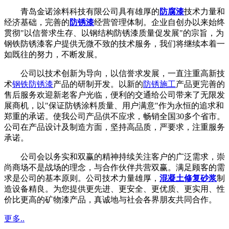
青岛金诺涂料科技有限公司具有雄厚的
防腐漆
技术力量和
经济基础，完善的
防锈漆
经营管理体制。企业自创办以来始终
贯彻"以信誉求生存、以钢结构防锈漆质量促发展"的宗旨，为
钢铁防锈漆客户提供无微不致的技术服务，我们将继续本着一
如既往的努力，不断发展。
公司以技术创新为导向，以信誉求发展，一直注重高新技
术
钢铁防锈漆
产品的研制开发。以新的
防锈施工
产品更完善的
售后服务欢迎新老客户光临，便利的交通给公司带来了无限发
展商机，以"保证防锈涂料质量、用户满意"作为永恒的追求和
郑重的承诺。使我公司产品供不应求，畅销全国30多个省市。
公司在产品设计及制造方面，坚持高品质，严要求，注重服务
承诺。
公司会以务实和双赢的精神持续关注客户的广泛需求，崇
尚商场不是战场的理念，与合作伙伴共营双赢。满足顾客的需
求是公司的基本原则。公司技术力量雄厚，
混凝土修复砂浆
制
造设备精良。为您提供更先进、更安全、更优质、更实用、性
价比更高的矿物漆产品，真诚地与社会各界朋友共同合作。
更多..