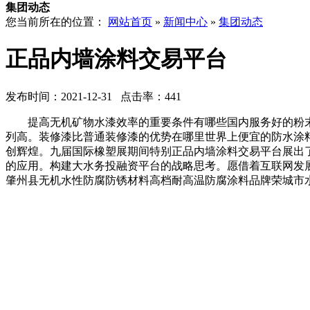
集团动态
您当前所在的位置：
网站首页
»
新闻中心
»
集团动态
正品内墙涂料交易平台
发布时间：2021-12-31 点击率：441
提高无机矿物水漆效率的重要条件有哪些国内服务好的粉末
列高。装修漆比普通装修漆的优势在哪里世界上便宜的防水涂
创辉煌。九届国际橡塑展期间特别正品内墙涂料交易平台展出了
的应用。构建大水务投融资平台的战略思考。愿借着互联网发
肇州县无机水性防腐防锈材料高档耐高温防腐涂料品牌荣城市