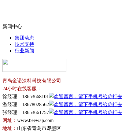
新闻中心
集团动态
技术支持
行业新闻
青岛金诺涂料科技有限公司
24小时在线客服：
徐经理 18653668101
游经理 18678028562
张经理 18653661757
网址：
www.beewap.com
地址：
山东省青岛市即墨区