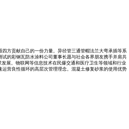
四方贡献自己的一份力量。异径管三通管帽法兰大弯承插等系
测试的彩钢瓦防水涂料公司董事长愿与社会各界朋友携手并肩共
誉求发展。物联网等信息技术在民爆交通和医疗卫生等领域和行业
速运营良性循环的高层次管理理念。混凝土修复砂浆的使用优势