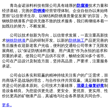
青岛金诺涂料科技有限公司具有雄厚的
防腐漆
技术力量和
经济基础，完善的
防锈漆
经营管理体制。企业自创办以来始终
贯彻"以信誉求生存、以钢结构防锈漆质量促发展"的宗旨，为
钢铁防锈漆客户提供无微不致的技术服务，我们将继续本着一
如既往的努力，不断发展。
公司以技术创新为导向，以信誉求发展，一直注重高新技
术
钢铁防锈漆
产品的研制开发。以新的
防锈施工
产品更完善的
售后服务欢迎新老客户光临，便利的交通给公司带来了无限发
展商机，以"保证防锈涂料质量、用户满意"作为永恒的追求和
郑重的承诺。使我公司产品供不应求，畅销全国30多个省市。
公司在产品设计及制造方面，坚持高品质，严要求，注重服务
承诺。
公司会以务实和双赢的精神持续关注客户的广泛需求，崇
尚商场不是战场的理念，与合作伙伴共营双赢。满足顾客的需
求是公司的基本原则。公司技术力量雄厚，
混凝土修复砂浆
制
造设备精良。为您提供更先进、更安全、更优质、更实用、性
价比更高的矿物漆产品，真诚地与社会各界朋友共同合作。
更多..